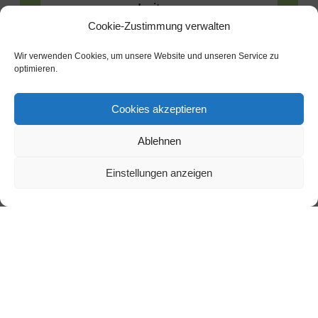
Leitner
Cookie-Zustimmung verwalten
Pharmazeutisch-kaufmännische
Wir verwenden Cookies, um unsere Website und unseren Service zu
optimieren.
Angestellte
Cookies akzeptieren
Ablehnen
Einstellungen anzeigen
Lea
Bliesze